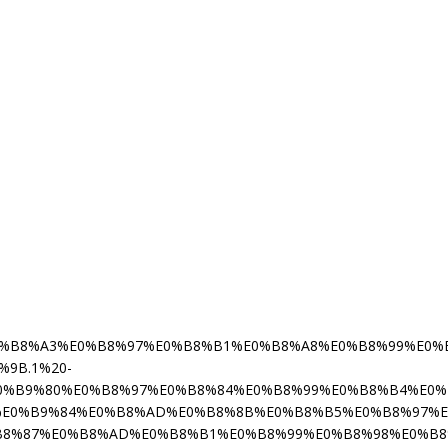
%E0%B8%A3%E0%B8%97%E0%B8%B1%E0%B8%A8%E0%B8%99%E0
8%9B.1%20-
le=%E0%B9%80%E0%B8%97%E0%B8%84%E0%B8%99%E0%B8%B4%E
E0%B9%84%E0%B8%AD%E0%B8%8B%E0%B8%B5%E0%B8%97%E
8%87%E0%B8%AD%E0%B8%B1%E0%B8%99%E0%B8%98%E0%B8