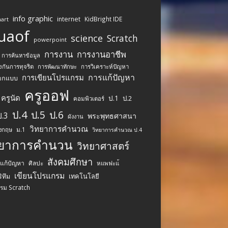
info graphic
internet
KidBright IDE
art
uaof
science
Scratch
powerpoint
การงาน
การงานอาชีพ
การค้นหาข้อมูล
งกันการทุจริต
การพัฒนาทักษะ
การวิเคราะห์ปัญหา
การแก้ปัญหา
การเขียนโปรแกรม
อกแบบ
ครูออฟ
ครูนัด
ป.1
ป.2
คอมพิวเตอร์
ป.4
ป.5
ป.6
ป.3
พระพุทธศาสนา
ผังงาน
วิทยาการคำนวณ
ม.1
ังกฤษ
วิทยาการคำนวณ ป.4
ทยาการคำนวน
วิทยาศาสตร์
สังคมศึกษา
รแก้ปัญหา
ศิลปะ
หแพฟะแ้
เขียนโปรแกรม
เทคโนโลยี
ิทึม
รม Scratch