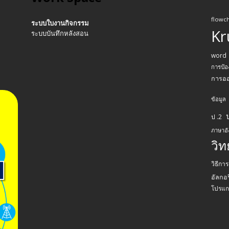
flowch
ระบบใบงานกิจกรรม
Kr
ระบบบันทึกหลังสอน
word
การป้อ
การอ
ข้อมูล
ป .2
ภาษาอ
วิ
วิธีกา
อัลกอร
โปรแก