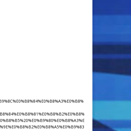
%B9%8C%E0%B8%84%E0%B8%A3%E0%B8%
0%B8%84%E0%B8%81%E0%B8%B2%E0%B8%
0%B8%B5%20%E0%B9%80%E0%B8%A3%E
%9E%E0%B8%B2%E0%B8%A5%E0%B9%83