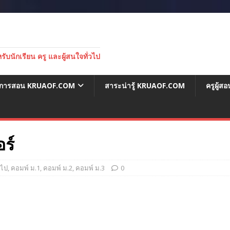
บนักเรียน ครู และผู้สนใจทั่วไป
่อการสอน KRUAOF.COM
สาระน่ารู้ KRUAOF.COM
ครูผู้
ร์
วไป
,
คอมพ์ ม.1
,
คอมพ์ ม.2
,
คอมพ์ ม.3
0