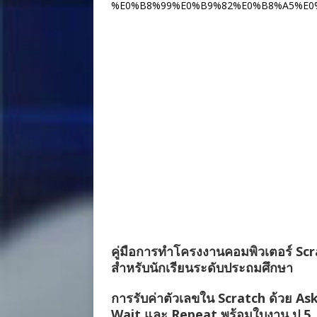
%E0%B8%99%E0%B9%82%E0%B8%A5%E0
คู่มือการทำโครงงานคอมพิวเตอร์ Sc
สำหรับนักเรียนระดับประถมศึกษา
การรับค่าตัวเลขใน Scratch ด้วย As
Wait และ Repeat พร้อมใบงาน ป.5