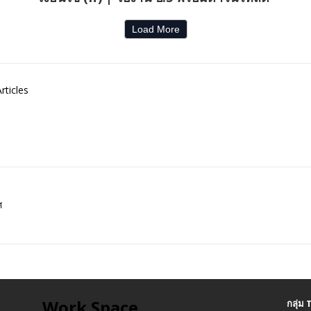
Load More
rticles
ศ
Work Space
กลุ่ม