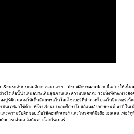
บนักเรียนระดับประถมศึกษาตอนปลาย – มัธยมศึกษาตอนปลายนี้แสดงให้เห
่างไร สื่อนี้นำเสนอประเด็นสุขภาพและความปลอดภัย รวมทั้งทักษะทางสัง
มืองปูร์ตัน แสดงให้เห็นอันธพาลในโลกไซเบอร์ที่นำภาพไปลงในอินเทอร์เน็ต
นเทศมาใช้ด้วย ที่โรงเรียนประถมศึกษาโบสถ์แห่งอังกฤษเซนต์ มารี ในเมืองป
ละความรับผิดชอบเมื่อใช้คอมพิวเตอร์ และโทรศัพท์มือถือ เอลเลน เฟอร์กูส
อกับการกลั่นแกล้งกันทางโลกไซเบอร์