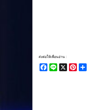
ส่งต่อให้เพื่อนอ่าน :
F
Li
X
Pi
S
a
n
n
h
c
e
te
ar
e
r
e
b
e
o
st