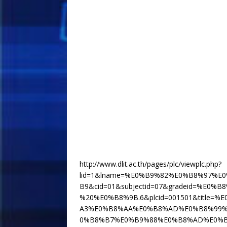
http://www.dlit.ac.th/pages/plc/viewplc.php?
lid=1&lname=%E0%B9%82%E0%B8%97
B9&cid=01&subjectid=07&gradeid=%E0%B
%20%E0%B8%9B.6&plcid=001501&tit
A3%E0%B8%AA%E0%B8%AD%E0%B8%99%
0%B8%B7%E0%B9%88%E0%B8%AD%E0%B