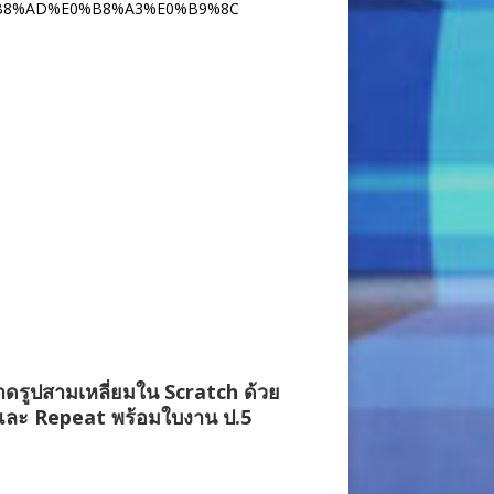
B8%AD%E0%B8%A3%E0%B9%8C
ดรูปสามเหลี่ยมใน Scratch ด้วย
และ Repeat พร้อมใบงาน ป.5