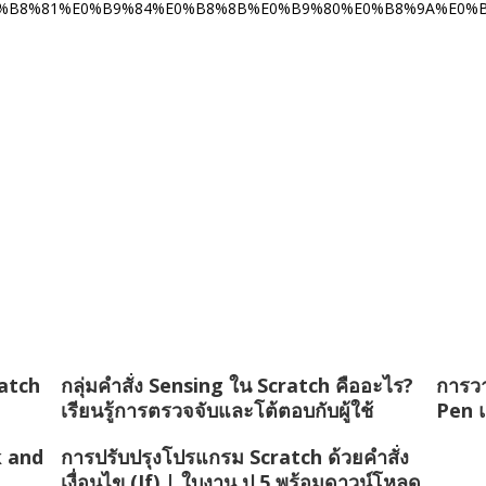
%B8%81%E0%B9%84%E0%B8%8B%E0%B9%80%E0%B8%9A%E0%
ratch
กลุ่มคำสั่ง Sensing ใน Scratch คืออะไร?
การวา
เรียนรู้การตรวจจับและโต้ตอบกับผู้ใช้
Pen 
k and
การปรับปรุงโปรแกรม Scratch ด้วยคำสั่ง
เงื่อนไข (If) | ใบงาน ป.5 พร้อมดาวน์โหลด