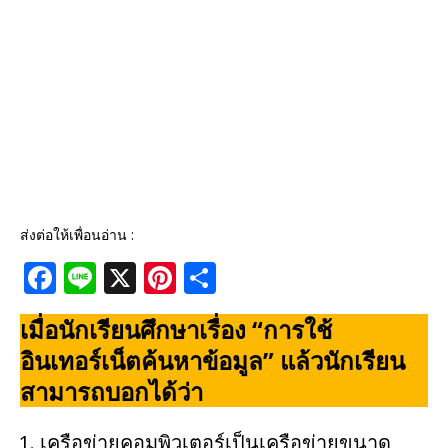
ส่งต่อให้เพื่อนอ่าน :
F
Li
X
Pi
S
a
n
n
h
เมื่อนักเรียนศึกษาเรื่อง “การใช้
c
e
te
ar
อินเทอร์เน็ตค้นหาข้อมูล” แล้วนักเรียน
e
r
e
สามารถบอกได้ว่า
b
e
o
st
เครือข่ายคอมพิวเตอร์เป็นเครือข่ายขนาด