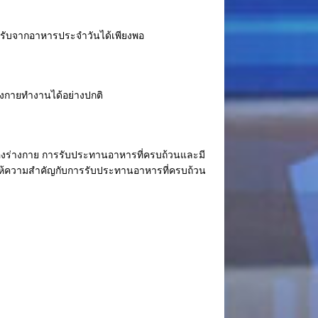
้รับจากอาหารประจำวันได้เพียงพอ
งกายทำงานได้อย่างปกติ
องร่างกาย การรับประทานอาหารที่ครบถ้วนและมี
รให้ความสำคัญกับการรับประทานอาหารที่ครบถ้วน