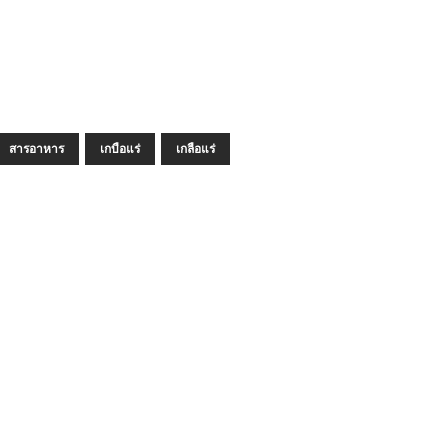
สารอาหาร
เกบือแร่
เกลือแร่