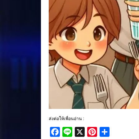
ส่งต่อให้เพื่อนอ่าน :
F
Li
X
Pi
S