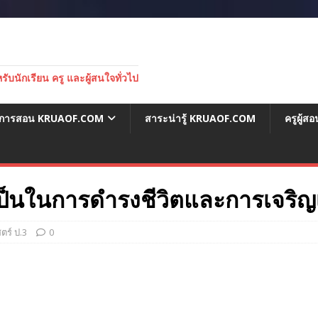
บนักเรียน ครู และผู้สนใจทั่วไป
่อการสอน KRUAOF.COM
สาระน่ารู้ KRUAOF.COM
ครูผู้
ำเป็นในการดำรงชีวิตและการเจริญ
ตร์ ป.3
0