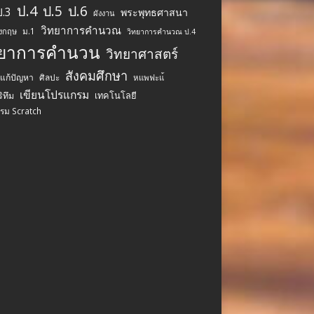
ป.4
ป.5
ป.6
ป.3
พระพุทธศาสนา
ผังงาน
วิทยาการคำนวณ
ม.1
ังกฤษ
วิทยาการคำนวณ ป.4
ทยาการคำนวน
วิทยาศาสตร์
สังคมศึกษา
รแก้ปัญหา
ศิลปะ
หแพฟะแ้
เขียนโปรแกรม
เทคโนโลยี
ิทึม
รม Scratch