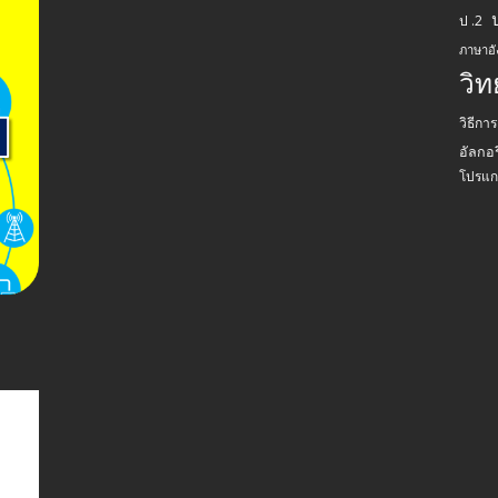
ป .2
ภาษาอ
วิ
วิธีกา
อัลกอร
โปรแก