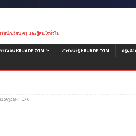
บนักเรียน ครู และผู้สนใจทั่วไป
่อการสอน KRUAOF.COM
สาระน่ารู้ KRUAOF.COM
ครูผู้
วของครูออฟ
0