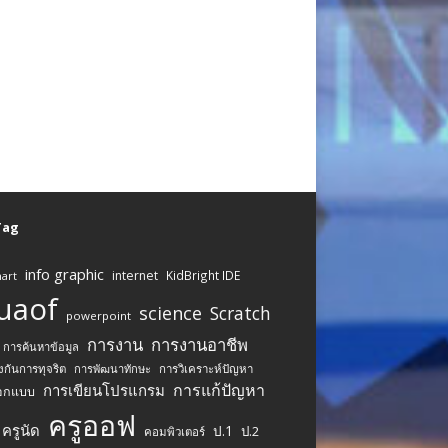
 Tag
info graphic
internet
KidBright IDE
art
uaof
science
Scratch
powerpoint
การงาน
การงานอาชีพ
การค้นหาข้อมูล
งกันการทุจริต
การพัฒนาทักษะ
การวิเคราะห์ปัญหา
การแก้ปัญหา
การเขียนโปรแกรม
อกแบบ
ครูออฟ
ครูนัด
ป.1
ป.2
คอมพิวเตอร์