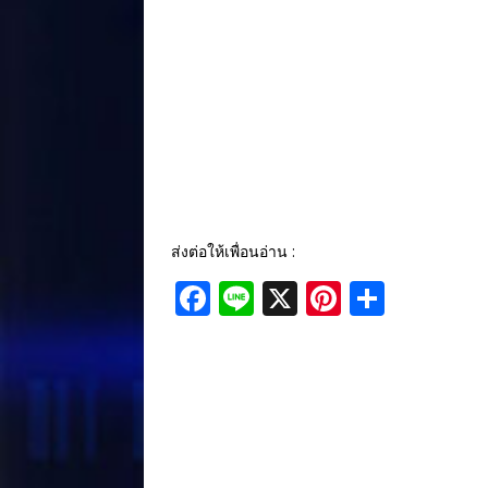
ส่งต่อให้เพื่อนอ่าน :
F
Li
X
Pi
S
a
n
n
h
c
e
te
ar
e
r
e
b
e
o
st