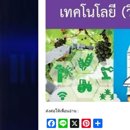
ส่งต่อให้เพื่อนอ่าน :
F
Li
X
Pi
S