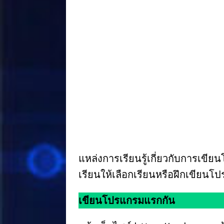
a
n
n
h
c
e
te
ar
e
r
e
b
e
o
st
o
k
แหล่งการเรียนรู้เกี่ยวกับการเขีย
เรียนให้เลือกเรียนหรือฝึกเขียน
เขียนโปรแกรมแรกกัน