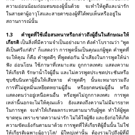
ความอ่อนน้อมถ่อมตนของผู้นั้นด้วย จะทำให้ดูดีและน่ารัก
ในสายตาผู้อาวุโสและสายตาของผู้ที่ได้พบเห็นหรืออยู่ใน
สถานการณ์นั้น
1.3 คำพูดที่ใช้เมื่อสนทนาหรือกล่าวถึงผู้อื่นในลักษณะให้
เกียรติ
เป็นสิ่งที่มีความจำเป็นอย่างมาก ดังคำโบราณว่า “พูด
ดีเป็นศรีแก่ตัว” ก็แสดงว่า การพูดนั้นเป็นคุณแก่ผู้พูด คำพูดที่
จะให้คุณ ก็คือ คำพูดดีๆ ที่พูดต่อกัน น้ำเสียงในการพูดให้น่า
ฟัง อ่อนโยน ใช้ภาษาที่เหมาะสม ถูกกาลเทศะ แสดงความ
ให้เกียรติ รักษาน้ำใจผู้อื่น และไม่ควรพูดประชดประชันหรือ
ซุบซิบนินทาผู้อื่นให้เสียหาย คำพูดดีๆ นั้นจะหมายรวมถึง
การที่ไม่ดูหมิ่นเหยียดหยามผู้อื่น หรือยกตนข่มผู้อื่น หรือ
แสดงตนว่าอยู่เหนือคนอื่น หรือพูดไม่ถูกกาลเทศะ การพูด
เหล่านี้นอกจะไม่ให้คุณแล้ว ยังแสดงถึงความไม่มีมารยาท
ในการพูด จะทำให้เกิดผลกระทบตามมากับผู้พูด ทำให้ผู้พูด
ขาดทุน เพราะขาดความน่ารัก ไม่ได้ใจผู้ฟัง และยังก่อให้เกิด
ความขัดแย้งกันตามมาด้วย การพูดที่ให้เกียรติผู้อื่นนั้น ไม่ใช่
ให้เกียรติเฉพาะผู้อาวุโส/ ผู้ใหญ่เท่านั้น ต้องรวมไปถึงผู้ที่มี