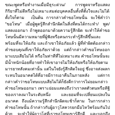
ขณะพูดหรือทำงานเมื่อมีธุระด่วน/ การพูดจาหรือแสดง
กิริยาที่ไม่ดีหรือไม่เหมาะสมต่อบุคคลอื่นทั้งที่ตั้งใจและไม่ได้
ตั้งใจก็ตาม เป็นต้น การกล่าวคำขอโทษนั้น จะใช้คำว่า
“ขอโทษ” เมื่อผู้พูดรู้สึกสำนึกผิดในสิ่งที่ตนได้กระทำ/ พูด/
แสดงออกมา ถ้าพูดออกมาด้วยความรู้สึกผิด จะทำให้คำขอ
โทษนั้นมีความหมายที่ผู้ฟังหรือคนกระทำรู้สึกดีขึ้นและ
พร้อมที่จะให้อภัย และถ้าเขาให้อภัยแล้ว ผู้ที่ทำผิดต้องกล่าว
คำขอบคุณที่เขาให้อภัยเราด้วย แต่ถ้ากล่าวคำขอโทษออก
มาแบบเสียไม่ได้ หรือในท่าทีที่ไม่เหมาะสม คำขอโทษนั้นจะ
มีน้ำหนักน้อยที่อาจทำให้เขาอาจไม่ให้อภัยหรือให้อภัยตาม
มารยาทสังคมเท่านั้น แต่ในใจยังรู้สึกติดใจอยู่ ซึ่งอาจส่งผลก
ระทบในอนาคตได้ที่อาจมีการเอาคืนในภายหลัง แต่การ
กล่าวคำว่าขอโทษแบบเสียไม่ได้ก็ยังดีกว่าการไม่ยอมกล่าว
คำขอโทษออกมา เพราะย่อมแสดงถึงว่าเราลดตัวตนหรือทิฐิ
ของเราลงมาในระดับหนึ่ง และยอมที่จะเปลี่ยนแปลงใน
อนาคต ถึงแม้ความรู้สึกสำนึกผิดจะช้าก็ตาม ในการกล่าว
คำขอโทษนั้น ถ้ากล่าวกับผู้อาวุโสควรยกมือไหว้พร้อมกันไป
ด้วย จะทำให้ผู้อาวุโสที่เราขอโทษเขารู้สึกดี และบอกถึง