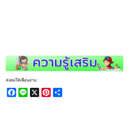
ส่งต่อให้เพื่อนอ่าน :
F
Li
X
Pi
S
a
n
n
h
c
e
te
ar
e
r
e