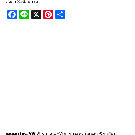
ส่งต่อให้เพื่อนอ่าน :
F
Li
X
Pi
S
a
n
n
h
c
e
te
ar
e
r
e
b
e
o
st
o
k
พุทธประวัติ
คือ ประวัติของพระพุทธเจ้า นับ