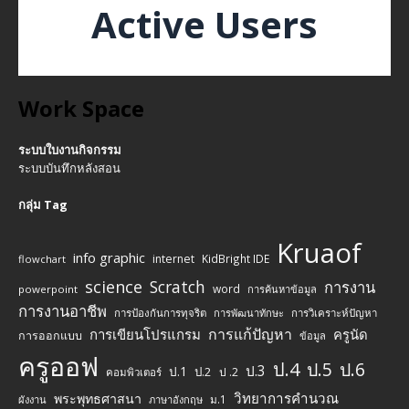
Active Users
Work Space
ระบบใบงานกิจกรรม
ระบบบันทึกหลังสอน
กลุ่ม Tag
Kruaof
info graphic
internet
KidBright IDE
flowchart
science
Scratch
การงาน
word
powerpoint
การค้นหาข้อมูล
การงานอาชีพ
การป้องกันการทุจริต
การพัฒนาทักษะ
การวิเคราะห์ปัญหา
การแก้ปัญหา
การเขียนโปรแกรม
ครูนัด
การออกแบบ
ข้อมูล
ครูออฟ
ป.4
ป.5
ป.6
ป.3
ป.1
ป.2
ป .2
คอมพิวเตอร์
วิทยาการคำนวณ
พระพุทธศาสนา
ม.1
ผังงาน
ภาษาอังกฤษ