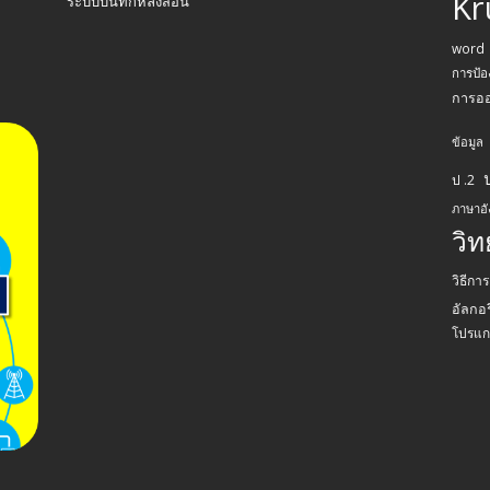
Kr
ระบบบันทึกหลังสอน
word
การป้อ
การอ
ข้อมูล
ป .2
ภาษาอ
วิ
วิธีกา
อัลกอร
โปรแก