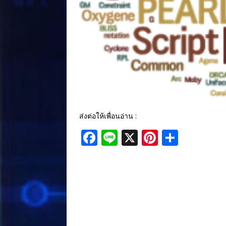
ส่งต่อให้เพื่อนอ่าน :
F
Li
X
Pi
S
a
n
n
h
c
e
te
ar
e
r
e
b
e
o
st