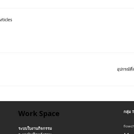
rticles
อุปกรณ์ที
Work Space
กลุ่ม
flowch
ระบบใบงานกิจกรรม