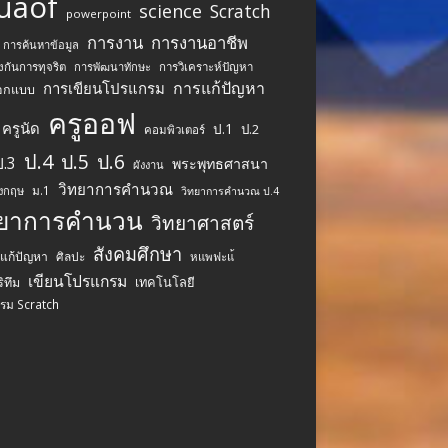
uaof
science
Scratch
powerpoint
การงาน
การงานอาชีพ
การค้นหาข้อมูล
งกันการทุจริต
การพัฒนาทักษะ
การวิเคราะห์ปัญหา
การแก้ปัญหา
การเขียนโปรแกรม
อกแบบ
ครูออฟ
ครูนัด
ป.1
ป.2
คอมพิวเตอร์
ป.4
ป.5
ป.6
ป.3
พระพุทธศาสนา
ผังงาน
วิทยาการคำนวณ
ม.1
ังกฤษ
วิทยาการคำนวณ ป.4
ทยาการคำนวน
วิทยาศาสตร์
สังคมศึกษา
รแก้ปัญหา
ศิลปะ
หแพฟะแ้
เขียนโปรแกรม
เทคโนโลยี
ิทึม
รม Scratch