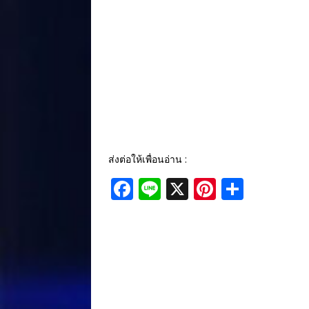
ส่งต่อให้เพื่อนอ่าน :
F
Li
X
Pi
S
a
n
n
h
c
e
te
ar
e
r
e
b
e
o
st