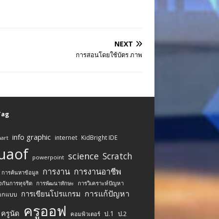
NEXT
การสอนโดยใช้บัตร ภาพ
 Tag
info graphic
internet
KidBright IDE
art
uaof
science
Scratch
powerpoint
การงาน
การงานอาชีพ
การค้นหาข้อมูล
งกันการทุจริต
การพัฒนาทักษะ
การวิเคราะห์ปัญหา
การแก้ปัญหา
การเขียนโปรแกรม
อกแบบ
ครูออฟ
ครูนัด
ป.1
ป.2
คอมพิวเตอร์