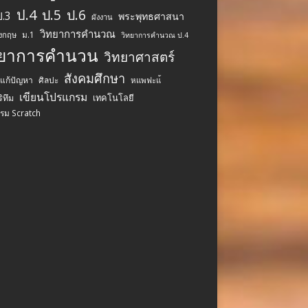
ป.4
ป.5
ป.6
ป.3
พระพุทธศาสนา
ผังงาน
วิทยาการคำนวณ
ม.1
ังกฤษ
วิทยาการคำนวณ ป.4
ทยาการคำนวน
วิทยาศาสตร์
สังคมศึกษา
รแก้ปัญหา
ศิลปะ
หแพฟะแ้
เขียนโปรแกรม
เทคโนโลยี
ิทึม
รม Scratch