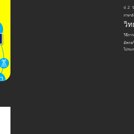
ป .2
ภาษาอ
วิ
วิธีกา
อัลกอร
โปรแก