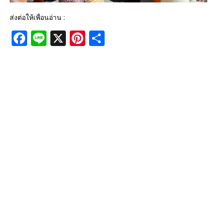
ส่งต่อให้เพื่อนอ่าน :
F
Li
X
Pi
S
a
n
n
h
c
e
te
ar
e
r
e
b
e
o
st
o
k