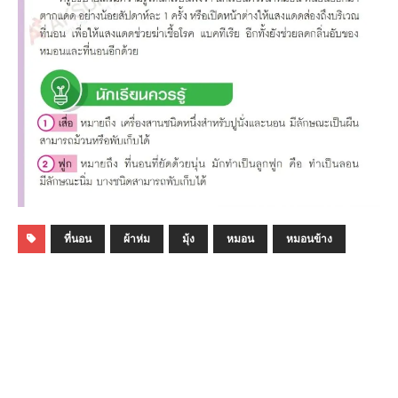
ที่นอน
ผ้าห่ม
มุ้ง
หมอน
หมอนข้าง