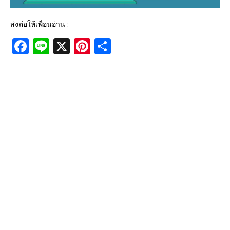
ส่งต่อให้เพื่อนอ่าน :
F
Li
X
Pi
S
a
n
n
h
c
e
te
ar
e
r
e
b
e
o
st
o
k