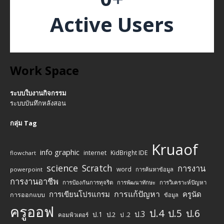
Active Users
Work Space
ระบบใบงานกิจกรรม
ระบบบันทึกหลังสอน
กลุ่ม Tag
Kruaof
info graphic
internet
KidBright IDE
flowchart
science
Scratch
การงาน
word
powerpoint
การค้นหาข้อมูล
การงานอาชีพ
การป้องกันการทุจริต
การพัฒนาทักษะ
การวิเคราะห์ปัญหา
การแก้ปัญหา
การเขียนโปรแกรม
ครูนัด
การออกแบบ
ข้อมูล
ครูออฟ
ป.4
ป.5
ป.6
ป.3
ป.1
ป.2
ป .2
คอมพิวเตอร์