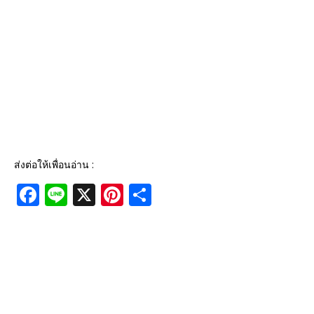
ส่งต่อให้เพื่อนอ่าน :
F
Li
X
Pi
S
a
n
n
h
c
e
te
ar
e
r
e
b
e
o
st