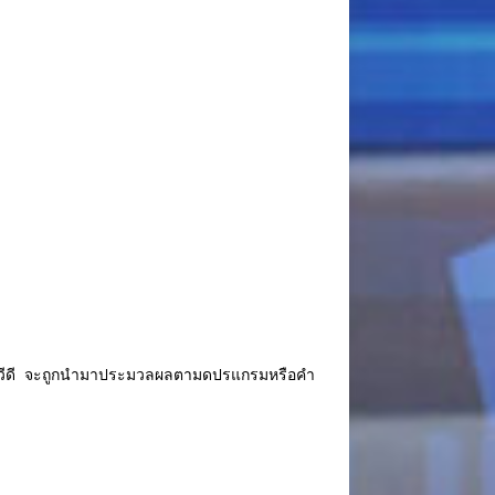
ผ่นดีวีดี จะถูกนำมาประมวลผลตามดปรแกรมหรือคำ