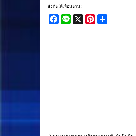
ส่งต่อให้เพื่อนอ่าน :
F
Li
X
Pi
S
a
n
n
h
c
e
te
ar
e
r
e
b
e
o
st
o
k