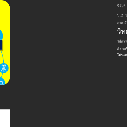
ข้อมูล
ป .2
ภาษาอ
วิ
วิธีกา
อัลกอร
โปรแก