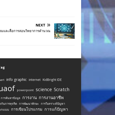
NEXT
รมและสื่อการสอนวิทยาการคำนวณ
 Tag
info graphic
internet
KidBright IDE
art
uaof
science
Scratch
powerpoint
การงาน
การงานอาชีพ
การค้นหาข้อมูล
งกันการทุจริต
การพัฒนาทักษะ
การวิเคราะห์ปัญหา
การแก้ปัญหา
การเขียนโปรแกรม
อกแบบ