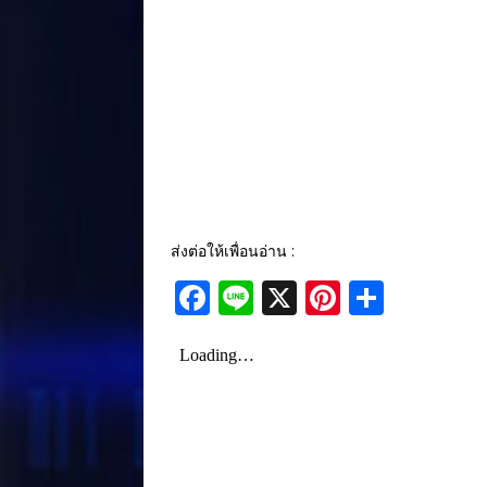
ส่งต่อให้เพื่อนอ่าน :
F
Li
X
Pi
S
a
n
n
h
c
e
te
ar
e
r
e
b
e
o
st