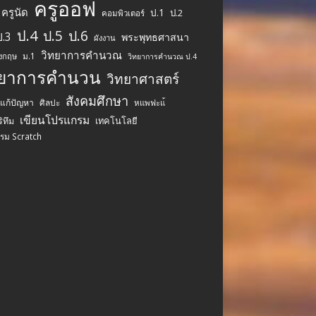
ครูออฟ
ครูนัด
ป.1
ป.2
คอมพิวเตอร์
ป.4
ป.5
ป.6
ป.3
พระพุทธศาสนา
ผังงาน
วิทยาการคำนวณ
ม.1
ังกฤษ
วิทยาการคำนวณ ป.4
ทยาการคำนวน
วิทยาศาสตร์
สังคมศึกษา
รแก้ปัญหา
ศิลปะ
หแพฟะแ้
เขียนโปรแกรม
เทคโนโลยี
ิทึม
รม Scratch