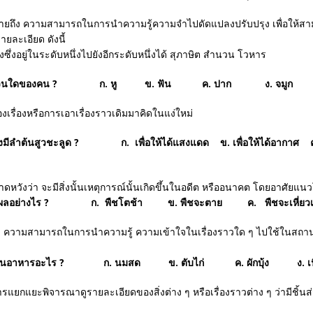
 ความสามารถในการนำความรู้ความจำไปดัดแปลงปรับปรุง เพื่อให้สามารถ
ายละเอียด ดังนี้
่งอยู่ในระดับหนึ่งไปยังอีกระดับหนึ่งได้ สุภาษิต สำนวน โวหาร
กับอวัยวะส่วนใดของคน ? ก. หู ข. ฟัน ค. ปาก ง. จมูก
รื่องหรือการเอาเรื่องราวเดิมมาคิดในแง่ใหม่
ม้ใหญ่จึงมีลำต้นสูวชะลูด ? ก. เพื่อให้ได้แสงแดด ข. เพื่อให้ได้อากาศ ค. 
วังว่า จะมีสิ่งนั้นเหตุการณ์นั้นเกิดขึ้นในอดีต หรืออนาคต โดยอาศัยแนว
่งงอกจะเกิดผลอย่างไร ? ก. พืชโตช้า ข. พืชจะตาย ค. พืชจะเหี่
ามสามารถในการนำความรู้ ความเข้าใจในเรื่องราวใด ๆ ไปใช้ในสถานกา
รับประทานอาหารอะไร ? ก. นมสด ข. ตับไก่ ค. ผักบุ้ง ง. เนื
แยะพิจารณาดูรายละเอียดของสิ่งต่าง ๆ หรือเรื่องราวต่าง ๆ ว่ามีชิ้นส่