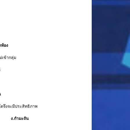
ท้อง
เข้ากลุ่ม
ี
น
ใดจึงจะมีประสิทธิภาพ
น ง.กำมะถัน