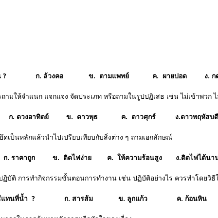
สิ่งใดก่อน ? ก. ล้วงคอ ข. ตามแพทย์ ค. ผายปอด ง. กด
ถามให้จำแนก แจกแจง จัดประเภท หรือถามในรูปปฏิเสธ เช่น ไม่เข้าพวก ไม่
ร ? ก. ดวงอาทิตย์ ข. ดาวพุธ ค. ดาวศุกร์ ง.ดาวพฤหัสบด
ึดเป็นหลักแล้วนำไปเปรียบเทียบกับสิ่งต่าง ๆ ถามเอกลักษณ์
 ? ก. ราคาถูก ข. ติดไฟง่าย ค. ให้ความร้อนสูง ง.ติดไฟได้นา
ปฏิบัติ การทำกิจกรรมขั้นตอนการทำงาน เช่น ปฏิบัติอย่างไร ควรทำโดยวิธี
ดยวิธีแทนที่น้ำ ? ก. สารส้ม ข. ลูกแก้ว ค. ก้อนหิ