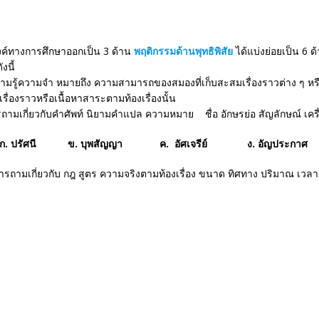
ทางการศึกษาออกเป็น 3 ด้าน
พฤติกรรมด้านพุทธิพิสัย
ได้แบ่งย่อยเป็น 6 
งนี้
วามจำ หมายถึง ความสามารถของสมองที่เก็บสะสมเรื่องราวต่าง ๆ หรือป
รื่องราวหรือเนื้อหาสาระตามท้องเรื่องนั้น
ถามเกี่ยวกับคำศัพท์ นิยามคำแปล ความหมาย ชื่อ อักษรย่อ สัญลักษณ์ เคร
ไร ? ก. ปรัศนี ข. บุพสัญญา ค. อัศเจรีย์ ง. อัญประกาศ
รถามเกี่ยวกับ กฎ สูตร ความจริงตามท้องเรื่อง ขนาด ทิศทาง ปริมาณ เวลา