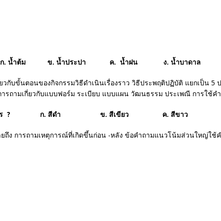
สุด ? ก. น้ำต้ม ข. น้ำประปา ค. น้ำฝน ง. น้ำบาดาล
ยวกับขั้นตอนของกิจกรรมวิธีดำเนินเรื่องราว วิธีประพฤติปฏิบัติ แยกเป็น 5
การถามเกี่ยวกับแบบฟอร์ม ระเบียบ แบบแผน วัฒนธรรม ประเพณี การใช้คำ
ช้เสื้อผ้าสีอะไร ? ก. สีดำ ข. สีเขียว ค. สีขาว ง.ส
ยถึง การถามเหตุการณ์ที่เกิดขึ้นก่อน -หลัง ข้อคำถามแนวโน้มส่วนใหญ่ใช