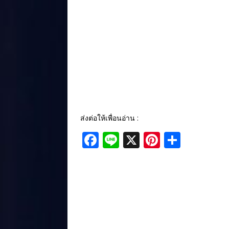
ส่งต่อให้เพื่อนอ่าน :
F
Li
X
Pi
S
a
n
n
h
c
e
te
ar
e
r
e
b
e
o
st