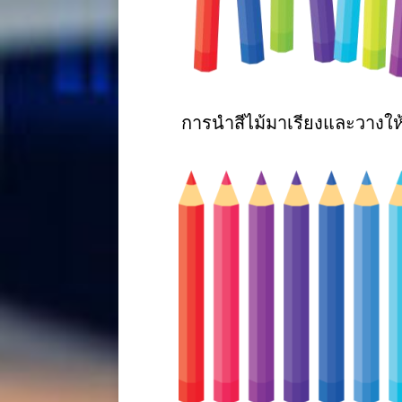
การนำสีไม้มาเรียงและวางให้เป็