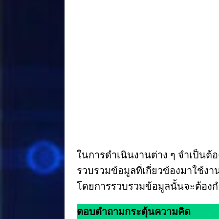
a
n
n
h
c
e
te
ar
e
r
e
b
e
o
st
o
k
ในการดำเนินงานต่าง ๆ จำเป็นต้อ
รวบรวมข้อมูลที่เกี่ยวข้องมาใช้ง
โดยการรวบรวมข้อมูลนั้นจะต้องกำ
ตอบตำถามกระตุ้นความคิด