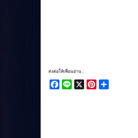
ส่งต่อให้เพื่อนอ่าน :
F
Li
X
Pi
S
a
n
n
h
c
e
te
ar
e
r
e
b
e
o
st