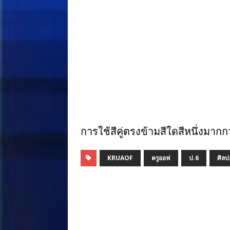
การใช้สีคู่ตรงข้ามสีใดสีหนึ่งมาก
KRUAOF
ครูออฟ
ป.6
ศิลป