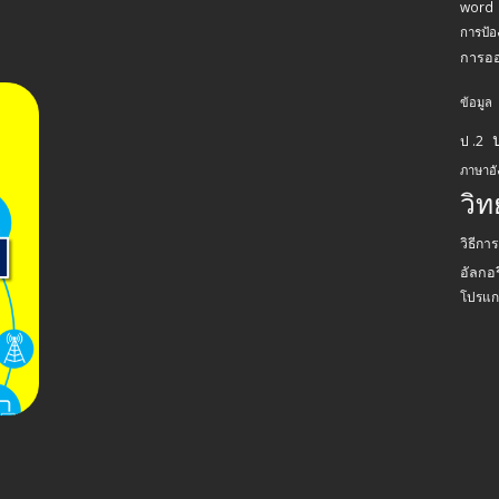
word
การป้อ
การอ
ข้อมูล
ป .2
ภาษาอ
วิ
วิธีกา
อัลกอร
โปรแก