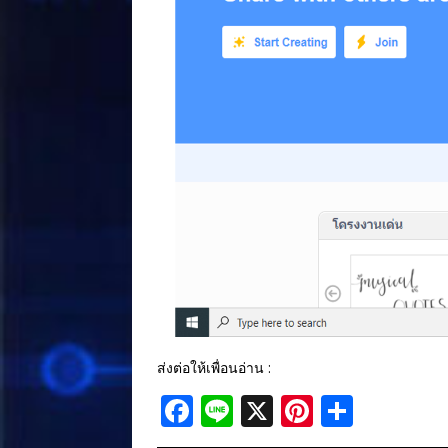
ส่งต่อให้เพื่อนอ่าน :
F
Li
X
Pi
S
a
n
n
h