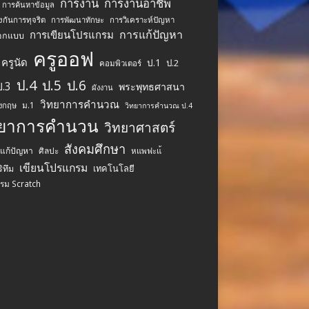
การงาน
การงานอาชีพ
การค้นหาข้อมูล
งกันการทุจริต
การพัฒนาทักษะ
การวิเคราะห์ปัญหา
การแก้ปัญหา
การเขียนโปรแกรม
อกแบบ
ครูออฟ
ครูนัด
ป.1
ป.2
คอมพิวเตอร์
ป.4
ป.5
ป.6
ป.3
พระพุทธศาสนา
ผังงาน
วิทยาการคำนวณ
ม.1
ังกฤษ
วิทยาการคำนวณ ป.4
ทยาการคำนวน
วิทยาศาสตร์
สังคมศึกษา
รแก้ปัญหา
ศิลปะ
หแพฟะแ้
เขียนโปรแกรม
เทคโนโลยี
ิทึม
รม Scratch