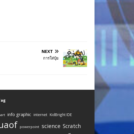
NEXT
การใส่ปุ๋ย
 Tag
info graphic
internet
KidBright IDE
art
uaof
science
Scratch
powerpoint