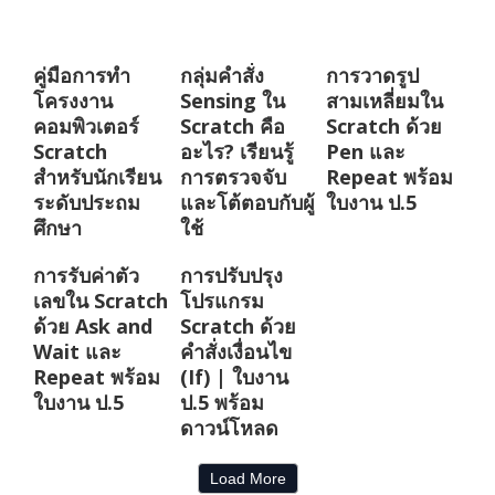
คู่มือการทำ
กลุ่มคำสั่ง
การวาดรูป
โครงงาน
Sensing ใน
สามเหลี่ยมใน
คอมพิวเตอร์
Scratch คือ
Scratch ด้วย
Scratch
อะไร? เรียนรู้
Pen และ
สำหรับนักเรียน
การตรวจจับ
Repeat พร้อม
ระดับประถม
และโต้ตอบกับผู้
ใบงาน ป.5
ศึกษา
ใช้
การรับค่าตัว
การปรับปรุง
เลขใน Scratch
โปรแกรม
ด้วย Ask and
Scratch ด้วย
Wait และ
คำสั่งเงื่อนไข
Repeat พร้อม
(If) | ใบงาน
ใบงาน ป.5
ป.5 พร้อม
ดาวน์โหลด
Load More