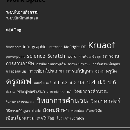
ระบบใบงานกิจกรรม
ระบบบันทึกหลังสอน
กลุ่ม Tag
Kruaof
info graphic
internet
KidBright IDE
flowchart
science
Scratch
การงาน
word
powerpoint
การค้นหาข้อมูล
การงานอาชีพ
การป้องกันการทุจริต
การพัฒนาทักษะ
การวิเคราะห์ปัญหา
การแก้ปัญหา
การเขียนโปรแกรม
ครูนัด
การออกแบบ
ข้อมูล
ครูออฟ
ป.4
ป.5
ป.6
ป.3
ป.1
ป.2
ป .2
คอมพิวเตอร์
วิทยาการคำนวณ
พระพุทธศาสนา
ม.1
ผังงาน
ภาษาอังกฤษ
วิทยาการคำนวน
วิทยาศาสตร์
วิทยาการคำนวณ ป.4
สังคมศึกษา
วิธีการแก้ปัญหา
ศิลปะ
อัลกอริทึม
หแพฟะแ้
เขียนโปรแกรม
เทคโนโลยี
โปรแกรม Scratch