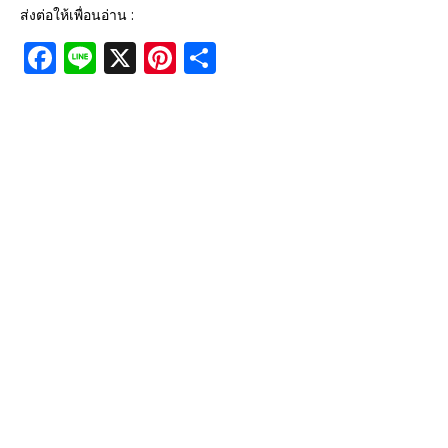
ส่งต่อให้เพื่อนอ่าน :
F
Li
X
Pi
S
a
n
n
h
c
e
te
ar
e
r
e
b
e
o
st
o
k