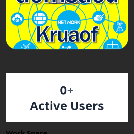
0
+
Active Users
Work Space