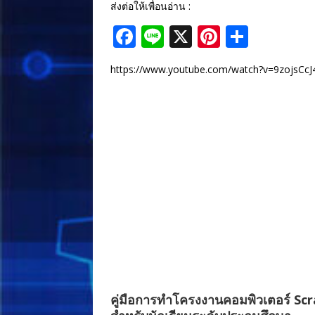
ส่งต่อให้เพื่อนอ่าน :
F
Li
X
Pi
S
a
n
n
h
https://www.youtube.com/watch?v=9zojsCc
c
e
te
ar
e
r
e
b
e
o
st
o
k
คู่มือการทำโครงงานคอมพิวเตอร์ Sc