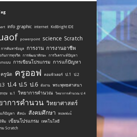
 Tag
info graphic
internet
KidBright IDE
art
uaof
science
Scratch
powerpoint
การงาน
การงานอาชีพ
การค้นหาข้อมูล
งกันการทุจริต
การพัฒนาทักษะ
การวิเคราะห์ปัญหา
การแก้ปัญหา
การเขียนโปรแกรม
อกแบบ
ครูออฟ
ครูนัด
ป.1
ป.2
คอมพิวเตอร์
ป.4
ป.5
ป.6
ป.3
พระพุทธศาสนา
ผังงาน
วิทยาการคำนวณ
ม.1
ังกฤษ
วิทยาการคำนวณ ป.4
ทยาการคำนวน
วิทยาศาสตร์
สังคมศึกษา
รแก้ปัญหา
ศิลปะ
หแพฟะแ้
เขียนโปรแกรม
เทคโนโลยี
ิทึม
รม Scratch