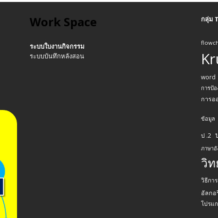
Work Space
กลุ่ม
flowch
ระบบใบงานกิจกรรม
Kr
ระบบบันทึกหลังสอน
word
การป้อ
การอ
ข้อมูล
ป .2
ภาษาอ
วิ
วิธีกา
อัลกอร
โปรแก