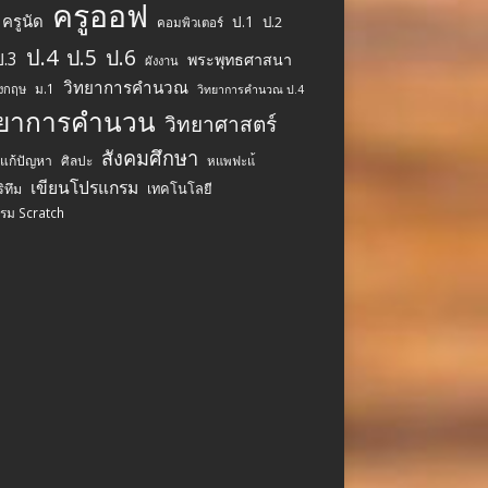
ครูออฟ
ครูนัด
ป.1
ป.2
คอมพิวเตอร์
ป.4
ป.5
ป.6
ป.3
พระพุทธศาสนา
ผังงาน
วิทยาการคำนวณ
ม.1
ังกฤษ
วิทยาการคำนวณ ป.4
ทยาการคำนวน
วิทยาศาสตร์
สังคมศึกษา
รแก้ปัญหา
ศิลปะ
หแพฟะแ้
เขียนโปรแกรม
เทคโนโลยี
ิทึม
รม Scratch