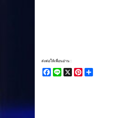
ส่งต่อให้เพื่อนอ่าน :
F
Li
X
Pi
S
a
n
n
h
c
e
te
ar
e
r
e
b
e
o
st