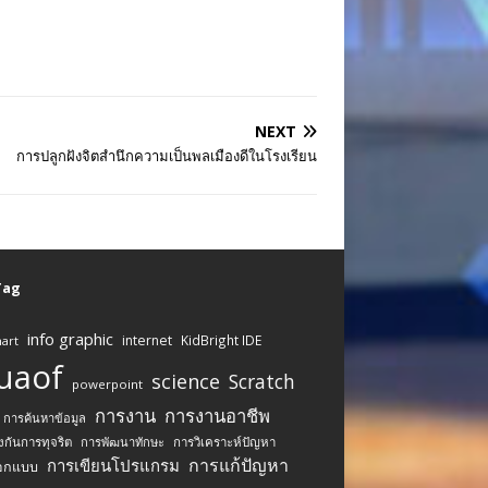
NEXT
การปลูกฝังจิตสำนึกความเป็นพลเมืองดีในโรงเรียน
 Tag
info graphic
internet
KidBright IDE
art
uaof
science
Scratch
powerpoint
การงาน
การงานอาชีพ
การค้นหาข้อมูล
งกันการทุจริต
การพัฒนาทักษะ
การวิเคราะห์ปัญหา
การแก้ปัญหา
การเขียนโปรแกรม
อกแบบ