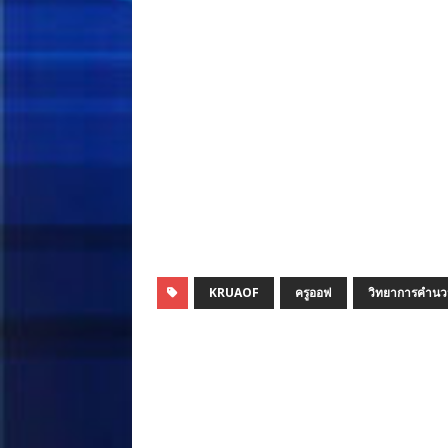
KRUAOF
ครูออฟ
วิทยาการคำน