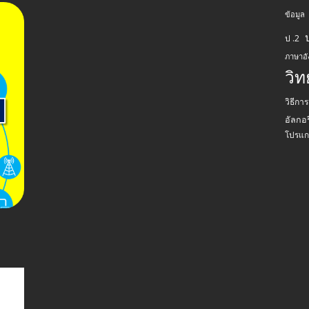
ข้อมูล
ป .2
ภาษาอ
วิ
วิธีกา
อัลกอร
โปรแก