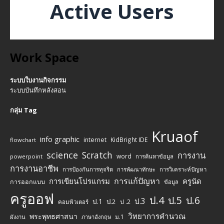
Active Users
Work Space
ระบบใบงานกิจกรรม
ระบบบันทึกหลังสอน
กลุ่ม Tag
Kruaof
info graphic
internet
KidBright IDE
flowchart
science
Scratch
การงาน
word
powerpoint
การค้นหาข้อมูล
การงานอาชีพ
การป้องกันการทุจริต
การพัฒนาทักษะ
การวิเคราะห์ปัญหา
การแก้ปัญหา
การเขียนโปรแกรม
ครูนัด
การออกแบบ
ข้อมูล
ครูออฟ
ป.4
ป.5
ป.6
ป.3
ป.1
ป.2
ป .2
คอมพิวเตอร์
วิทยาการคำนวณ
พระพุทธศาสนา
ม.1
ผังงาน
ภาษาอังกฤษ