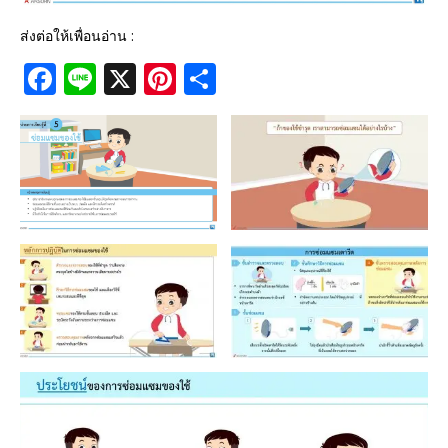
ส่งต่อให้เพื่อนอ่าน :
F
Li
X
Pi
S
a
n
n
h
c
e
te
ar
e
r
e
b
e
o
st
o
k