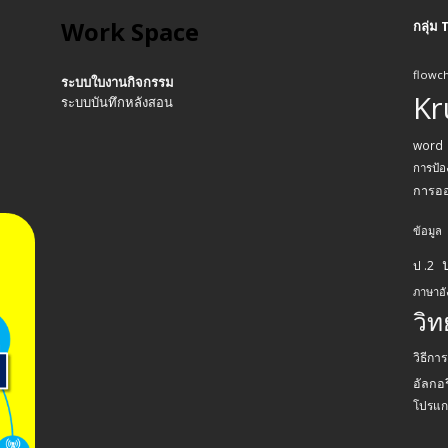
Work Space
กลุ่ม
flowch
ระบบใบงานกิจกรรม
Kr
ระบบบันทึกหลังสอน
word
การป้อ
การอ
ข้อมูล
ป .2
ภาษาอ
วิ
วิธีกา
อัลกอร
โปรแก