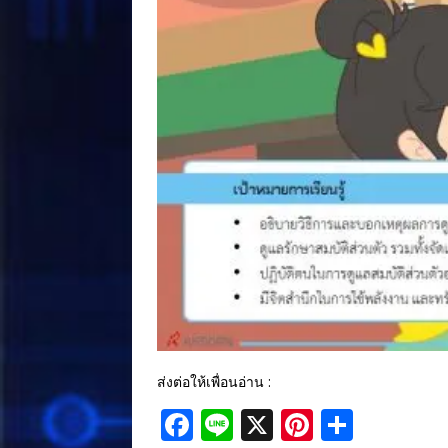
ส่งต่อให้เพื่อนอ่าน :
F
Li
X
Pi
S