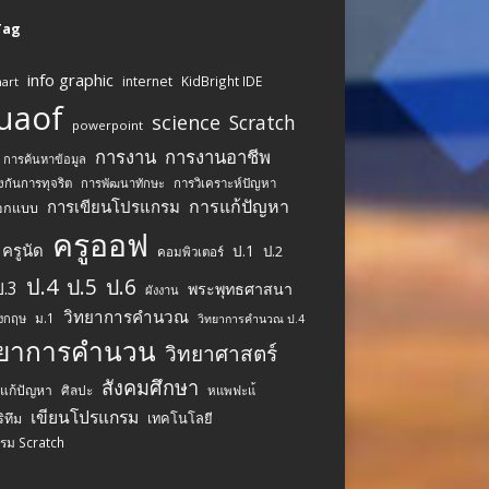
 Tag
info graphic
internet
KidBright IDE
art
uaof
science
Scratch
powerpoint
การงาน
การงานอาชีพ
การค้นหาข้อมูล
งกันการทุจริต
การพัฒนาทักษะ
การวิเคราะห์ปัญหา
การแก้ปัญหา
การเขียนโปรแกรม
อกแบบ
ครูออฟ
ครูนัด
ป.1
ป.2
คอมพิวเตอร์
ป.4
ป.5
ป.6
ป.3
พระพุทธศาสนา
ผังงาน
วิทยาการคำนวณ
ม.1
ังกฤษ
วิทยาการคำนวณ ป.4
ทยาการคำนวน
วิทยาศาสตร์
สังคมศึกษา
รแก้ปัญหา
ศิลปะ
หแพฟะแ้
เขียนโปรแกรม
เทคโนโลยี
ิทึม
รม Scratch