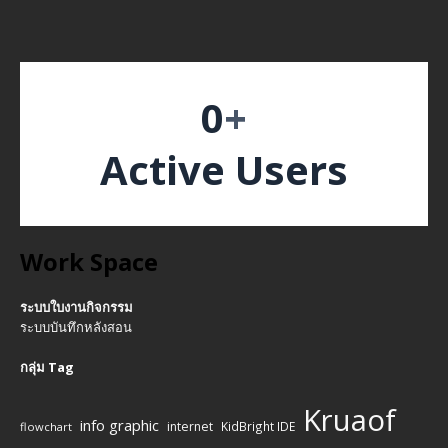
0
+
Active Users
Work Space
ระบบใบงานกิจกรรม
ระบบบันทึกหลังสอน
กลุ่ม Tag
Kruaof
info graphic
internet
KidBright IDE
flowchart