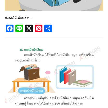
ส่งต่อให้เพื่อนอ่าน :
F
Li
X
Pi
S
a
n
n
h
c
e
te
ar
e
r
e
b
e
o
st
o
k