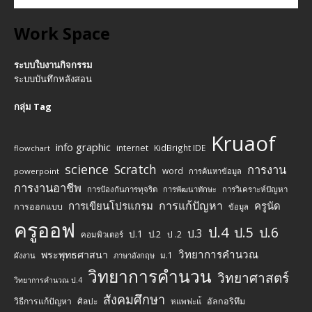
Work Space
ระบบใบงานกิจกรรม
ระบบบันทึกหลังสอน
กลุ่ม Tag
Kruaof
info graphic
internet
KidBright IDE
flowchart
science
Scratch
การงาน
word
powerpoint
การค้นหาข้อมูล
การงานอาชีพ
การป้องกันการทุจริต
การพัฒนาทักษะ
การวิเคราะห์ปัญหา
การแก้ปัญหา
การเขียนโปรแกรม
ครูนัด
การออกแบบ
ข้อมูล
ครูออฟ
ป.4
ป.5
ป.6
ป.3
ป.1
ป.2
ป .2
คอมพิวเตอร์
วิทยาการคำนวณ
พระพุทธศาสนา
ม.1
ผังงาน
ภาษาอังกฤษ
วิทยาการคำนวน
วิทยาศาสตร์
วิทยาการคำนวณ ป.4
สังคมศึกษา
วิธีการแก้ปัญหา
ศิลปะ
อัลกอริทึม
หแพฟะแ้