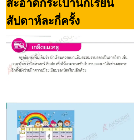
สะอาดกระเป๋านักเรียน
สัปดาห์ละกี่ครั้ง